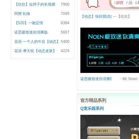
【欣欣】短脖子的长颈鹿
7900
阿狸 礼物
7095
【动态】快回我消息~
---【欣欣】
【520】一吻定情
6384
诺恩极致迷你清爽版
5607
花语·一个人的午后【动态】
5400
花语·摩天轮【动态皮肤】
4229
诺恩极致迷你清爽版
Q宠乐园系列