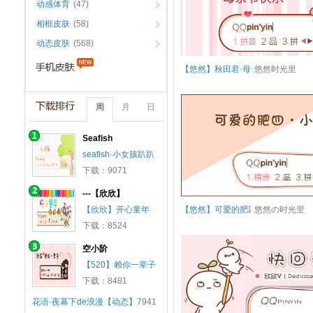
动感体育
(47)
相框皮肤
(58)
动态皮肤
(568)
【悠然】秋田君·母亲节
悠然时光里
周
月
日
Seafish
seafish·小女孩趴趴
下载：9071
---【欣欣】
【欣欣】开心童年
【悠然】可爱的肥四·小肉肉
悠然の时光里
下载：8524
空小阶
【520】赖你一辈子
下载：8481
花语·夜幕下de浪漫【动态】
7941