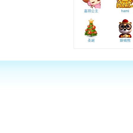
嘉琪公主
hami
圣诞
眼镜熊