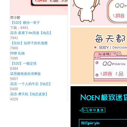
空小阶
【520】赖你一辈子
下载：8481
花语·夜幕下de浪漫【动态】
7941
【欣欣】短脖子的长颈鹿
7900
阿狸 礼物
7095
【520】一吻定情
6384
诺恩极致迷你清爽版
5607
花语·一个人的午后【动态】
5400
花语·摩天轮【动态皮肤】
4229