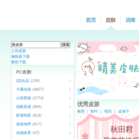
上传皮肤
编辑器下载
教程下载
QQ出品
(136)
卡通动漫
(4827)
心情景物
(2774)
优秀皮肤
炫酷质感
(994)
推荐
|
简约
|
情侣
|
皮揣子
影视明星
(816)
游戏地带
(617)
动感体育
(47)