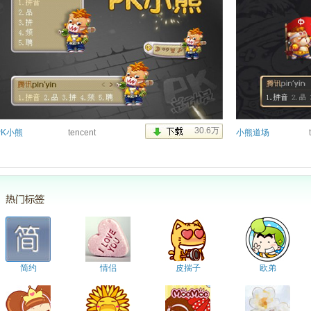
PK小熊
tencent
小熊道场
简约
情侣
皮揣子
欧弟