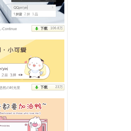
钮版）
L-Continue
爱
悠然の时光里