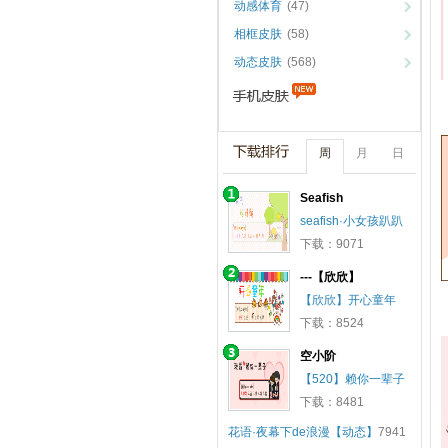
动感体育
(47)
相框皮肤
(58)
动态皮肤
(568)
周
月
日
Seafish
seafish·小女孩趴趴
下载：9071
---【欣欣】
【欣欣】开心童年
下载：8524
空小阶
【520】赖你一辈子
下载：8481
花语·夜幕下de浪漫【动态】
7941