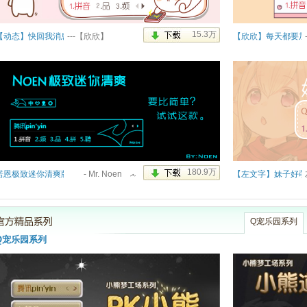
【动态】快回我消息~
---【欣欣】
【欣欣】每天都要加
诺恩极致迷你清爽版
- Μr. Νoen އއ
【左文字】妹子好萌
Q宠乐园系列
Q宠乐园系列