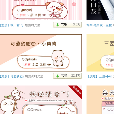
【悠然】秋田君·母亲节
悠然时光里
简约-黑白灰（全按
【悠然】可爱的肥四·小肉肉
悠然の时光里
【悠然】三团·小可