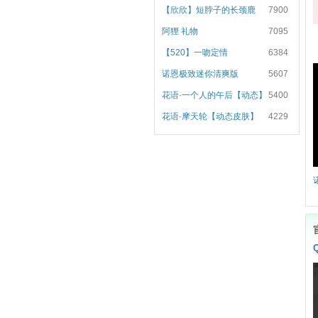
【欣欣】短脖子的长颈鹿
7900
阿狸 礼物
7095
【520】一吻定情
6384
诺恩极致迷你清爽版
5607
花语·一个人的午后【动态】
5400
花语·摩天轮【动态皮肤】
4229