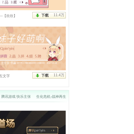
油鸭
---【欣欣】
啊
左文字
腾讯游戏 快乐主张
生化危机-战神再生