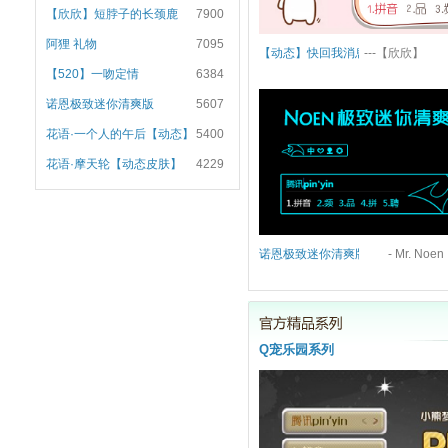
【欣欣】短脖子的长颈鹿
7900
阿狸 礼物
7095
【动态】快回我消息~
---【欣欣】
【520】一吻定情
6384
诺恩极致迷你清爽版
5607
花语·一个人的午后【动态】
5400
花语·摩天轮【动态皮肤】
4229
诺恩极致迷你清爽版
Q宠乐园系列