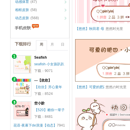
动感体育
(47)
相框皮肤
(58)
动态皮肤
(568)
【悠然】秋田君·母亲节
悠然时光里
周
月
日
Seafish
seafish·小女孩趴趴
下载：9071
---【欣欣】
【欣欣】开心童年
【悠然】可爱的肥四·小肉肉
悠然の时光里
下载：8524
空小阶
【520】赖你一辈子
下载：8481
花语·夜幕下de浪漫【动态】
7941