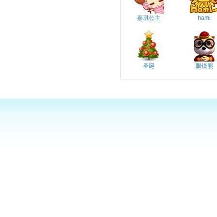
嘉琪公主
hami
圣诞
眼镜熊