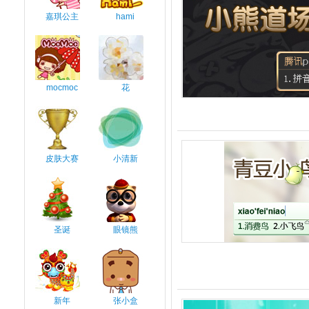
嘉琪公主
hami
mocmoc
花
皮肤大赛
小清新
圣诞
眼镜熊
新年
张小盒