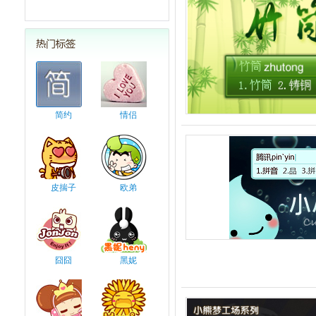
简约
情侣
皮揣子
欧弟
囧囧
黑妮