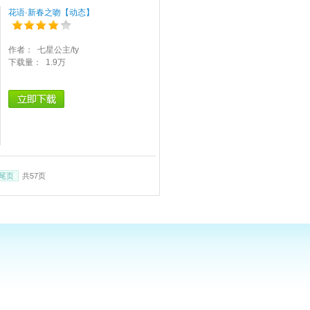
花语·新春之吻【动态】
作者：
七星公主/ty
下载量：
1.9万
尾页
共57页