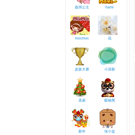
嘉琪公主
hami
mocmoc
花
皮肤大赛
小清新
圣诞
眼镜熊
新年
张小盒