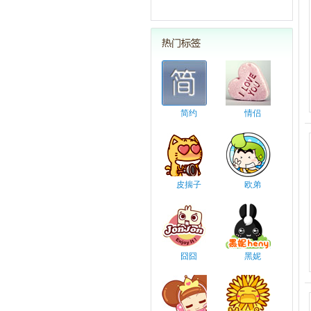
简约
情侣
皮揣子
欧弟
囧囧
黑妮