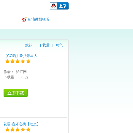
新浪微博收听
默认
|
下载量
|
时间
【CC猫】吃货喵星人
作者：
沪江网
下载量：
3.3万
花语·音乐心跳【动态】