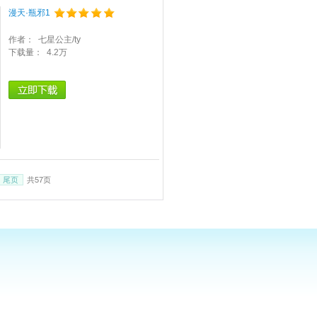
漫天·瓶邪1
作者：
七星公主/ty
下载量：
4.2万
尾页
共57页