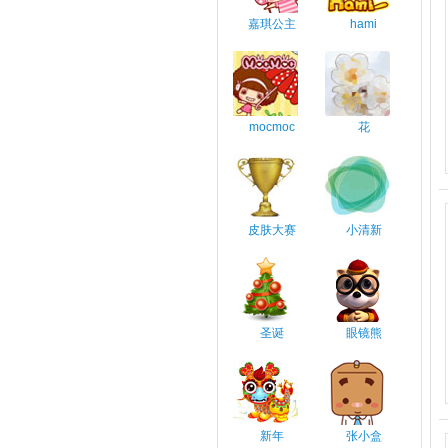
嘉琪公主
hami
mocmoc
花
皮肤大赛
小清新
圣诞
眼镜熊
新年
张小盒