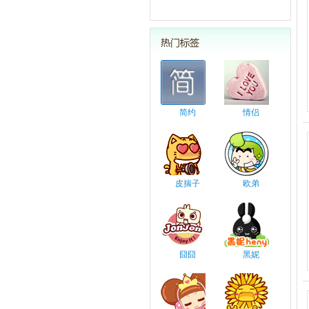
简约
情侣
皮揣子
欧弟
囧囧
黑妮