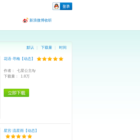
新浪微博收听
默认
|
下载量
|
时间
花语·寻梅【动态】
作者：
七星公主/ty
下载量：
1.8万
星宫·流星雨【动态】