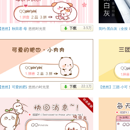
【悠然】秋田君·母亲节
悠然时光里
简约-黑白灰（全按
【悠然】可爱的肥四·小肉肉
悠然の时光里
【悠然】三团·小可