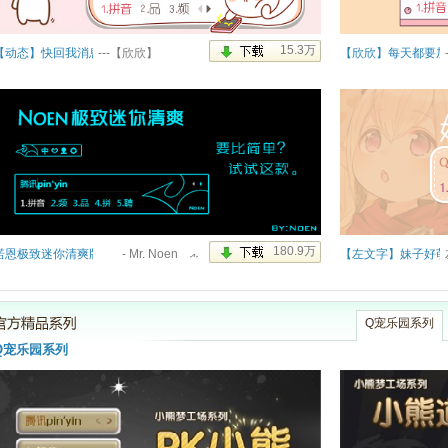
【动态】快回我消息~
---【欣欣】
【欣欣】每天都要加
诺恩极致迷你清爽版
- Μr. Νoen އއ
【左文字】妹子好萌
Q宠乐园系列
Q宠乐园系列