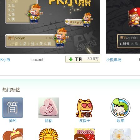
PK小熊
tencent
小熊道场
简约
情侣
皮揣子
欧弟