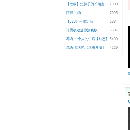
【欣欣】短脖子的长颈鹿
7900
阿狸 礼物
7095
【520】一吻定情
6384
诺恩极致迷你清爽版
5607
花语·一个人的午后【动态】
5400
花语·摩天轮【动态皮肤】
4229