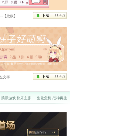
油鸭
---【欣欣】
啊
左文字
腾讯游戏 快乐主张
生化危机-战神再生