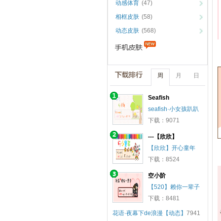
动感体育
(47)
相框皮肤
(58)
动态皮肤
(568)
周
月
日
Seafish
seafish·小女孩趴趴
下载：9071
---【欣欣】
【欣欣】开心童年
下载：8524
空小阶
【520】赖你一辈子
下载：8481
花语·夜幕下de浪漫【动态】
7941