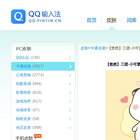
皮肤
>
卡通动漫
>
【悠然】三团·小可
QQ出品
(136)
【悠然】三团·小可
卡通动漫
(4827)
心情景物
(2774)
炫酷质感
(994)
影视明星
(816)
游戏地带
(617)
动感体育
(47)
相框皮肤
(58)
动态皮肤
(568)