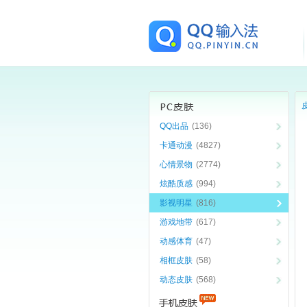
QQ出品
(136)
卡通动漫
(4827)
心情景物
(2774)
炫酷质感
(994)
影视明星
(816)
游戏地带
(617)
动感体育
(47)
相框皮肤
(58)
动态皮肤
(568)