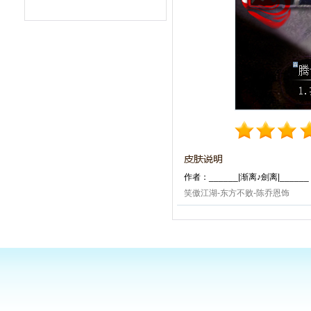
作者：______|渐离♪劍离|______
笑傲江湖-东方不败-陈乔恩饰