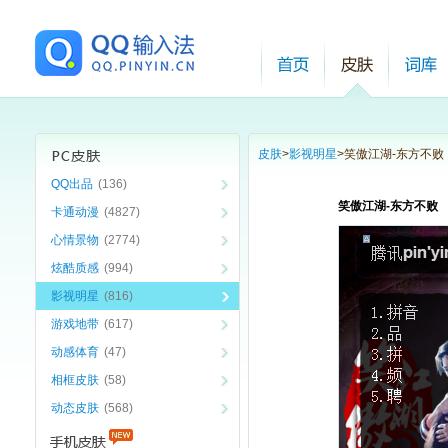
皮肤
>
影视明星
>
笑傲江湖-东方不败
QQ出品
(136)
笑傲江湖-东方不败
卡通动漫
(4827)
心情景物
(2774)
炫酷质感
(994)
影视明星
(816)
游戏地带
(617)
动感体育
(47)
相框皮肤
(58)
动态皮肤
(568)