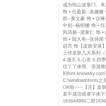
成为恒山派掌门。本剧
饰 ▪ 任盈盈--袁姗姗 
群--黄文豪 饰 ▪ 仪琳
中则--杨明娜 饰 ▪ 任
风清扬--梁家仁 饰 ▪
饰 ▪ 陆大有--张倬闻 
赵亮 饰【皮肤安装
上传皮肤几大系列（可
4.漫天 5.心意 6.
仪丫丫体简、浪漫雅
到font.knows
C:\windows\
OK啦~~~【注】
直不成功或者字体下
163644980二群163