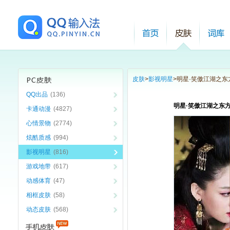
皮肤
>
影视明星
>
明星·笑傲江湖之东
QQ出品
(136)
明星·笑傲江湖之东方
卡通动漫
(4827)
心情景物
(2774)
炫酷质感
(994)
影视明星
(816)
游戏地带
(617)
动感体育
(47)
相框皮肤
(58)
动态皮肤
(568)