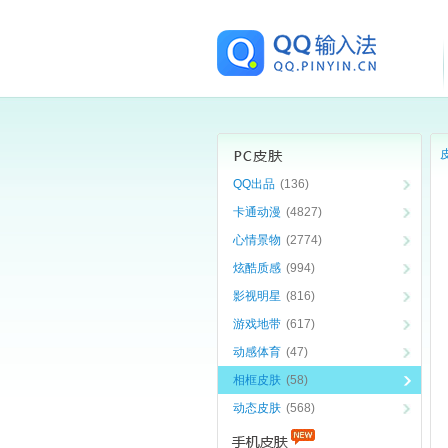
QQ出品
(136)
卡通动漫
(4827)
心情景物
(2774)
炫酷质感
(994)
影视明星
(816)
游戏地带
(617)
动感体育
(47)
相框皮肤
(58)
动态皮肤
(568)