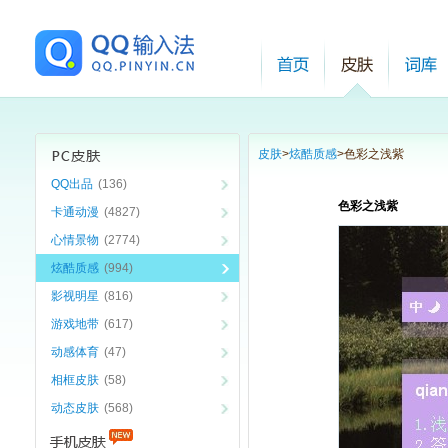
皮肤
>
炫酷质感
>
色彩之浅紫
QQ出品
(136)
色彩之浅紫
卡通动漫
(4827)
心情景物
(2774)
炫酷质感
(994)
影视明星
(816)
游戏地带
(617)
动感体育
(47)
相框皮肤
(58)
动态皮肤
(568)