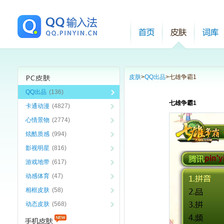
皮肤
>
QQ出品
>
七雄争霸1
QQ出品
(136)
七雄争霸1
卡通动漫
(4827)
心情景物
(2774)
炫酷质感
(994)
影视明星
(816)
游戏地带
(617)
动感体育
(47)
相框皮肤
(58)
动态皮肤
(568)