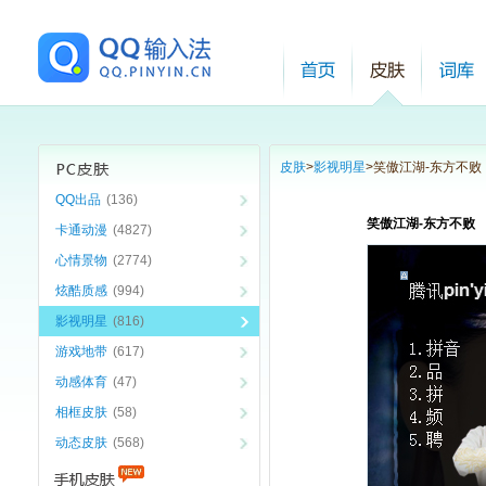
皮肤
>
影视明星
>
笑傲江湖-东方不败
QQ出品
(136)
笑傲江湖-东方不败
卡通动漫
(4827)
心情景物
(2774)
炫酷质感
(994)
影视明星
(816)
游戏地带
(617)
动感体育
(47)
相框皮肤
(58)
动态皮肤
(568)