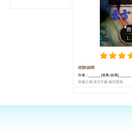
作者：______|渐离♪劍离|______
笑傲江湖-东方不败-陈乔恩饰