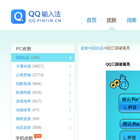
皮肤
>
QQ出品
>
QQ三国诸葛亮
QQ出品
(136)
QQ三国诸葛亮
卡通动漫
(4827)
心情景物
(2774)
炫酷质感
(994)
影视明星
(816)
游戏地带
(617)
动感体育
(47)
相框皮肤
(58)
动态皮肤
(568)