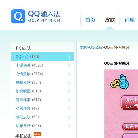
皮肤
>
QQ出品
>
QQ三国-祝融月
QQ出品
(136)
QQ三国-祝融月
卡通动漫
(4827)
心情景物
(2774)
炫酷质感
(994)
影视明星
(816)
游戏地带
(617)
动感体育
(47)
相框皮肤
(58)
动态皮肤
(568)