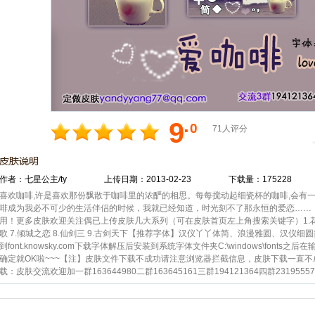
.
9
0
71人评分
作者：七星公主/ty
上传日期：2013-02-23
下载量：175228
喜欢咖啡,许是喜欢那份飘散于咖啡里的浓酽的相思。每每搅动起细瓷杯的咖啡,会有
啡成为我必不可少的生活伴侣的时候，我就已经知道，时光刻不了那永恒的爱恋……
用！更多皮肤欢迎关注偶已上传皮肤几大系列（可在皮肤首页左上角搜索关键字）1.花语 2.明
歌 7.倾城之恋 8.仙剑三 9.古剑天下【推荐字体】汉仪丫丫体简、浪漫雅圆、汉仪
到font.knowsky.com下载字体解压后安装到系统字体文件夹C:\windows\font
确定就OK啦~~~【注】皮肤文件下载不成功请注意浏览器拦截信息，皮肤下载一直
载：皮肤交流欢迎加一群163644980二群163645161三群194121364四群23195557