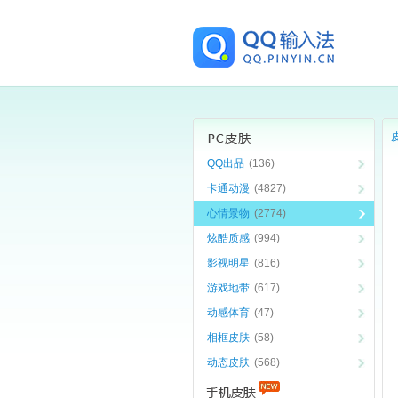
QQ出品
(136)
卡通动漫
(4827)
心情景物
(2774)
炫酷质感
(994)
影视明星
(816)
游戏地带
(617)
动感体育
(47)
相框皮肤
(58)
动态皮肤
(568)