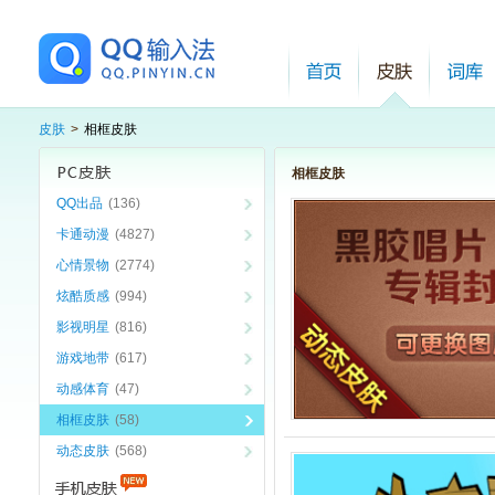
皮肤
>
相框皮肤
相框皮肤
QQ出品
(136)
卡通动漫
(4827)
心情景物
(2774)
炫酷质感
(994)
影视明星
(816)
游戏地带
(617)
动感体育
(47)
相框皮肤
(58)
动态皮肤
(568)