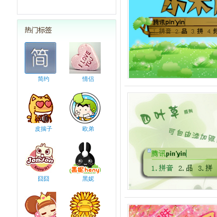
简约
情侣
皮揣子
欧弟
囧囧
黑妮