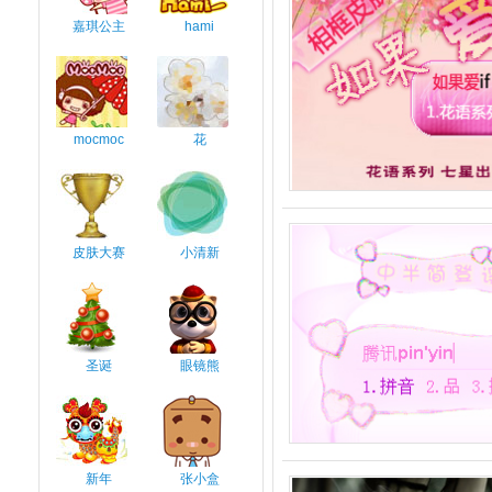
嘉琪公主
hami
mocmoc
花
皮肤大赛
小清新
圣诞
眼镜熊
新年
张小盒