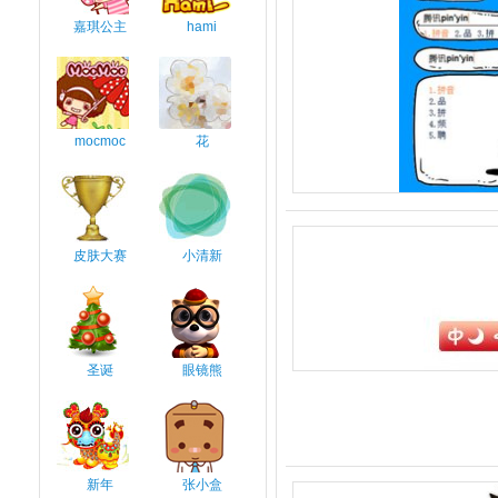
嘉琪公主
hami
mocmoc
花
皮肤大赛
小清新
圣诞
眼镜熊
新年
张小盒