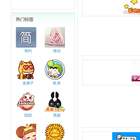
简约
情侣
皮揣子
欧弟
囧囧
黑妮