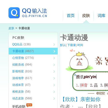
皮肤
>
卡通动漫
卡通动漫
QQ出品
(136)
默认
|
下载量
|
时间
卡通动漫
(4827)
心情景物
(2774)
炫酷质感
(994)
影视明星
(816)
游戏地带
(617)
动感体育
(47)
相框皮肤
(58)
【欣欣】亲密如你
动态皮肤
(568)
作者：
---【欣欣】