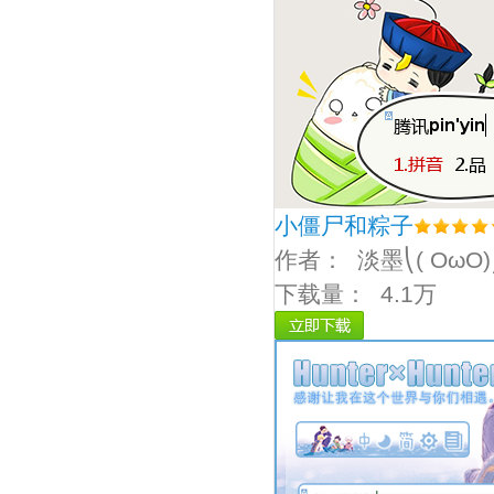
小僵尸和粽子
作者：
淡墨⎝( OωO)
下载量：
4.1万