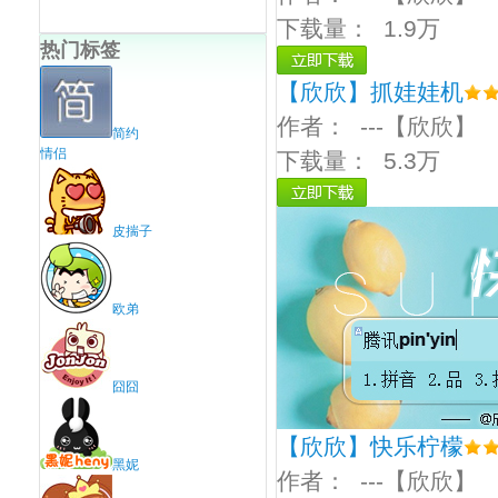
下载量：
1.9万
热门标签
【欣欣】抓娃娃机
作者：
---【欣欣】
简约
情侣
下载量：
5.3万
皮揣子
欧弟
囧囧
【欣欣】快乐柠檬
黑妮
作者：
---【欣欣】