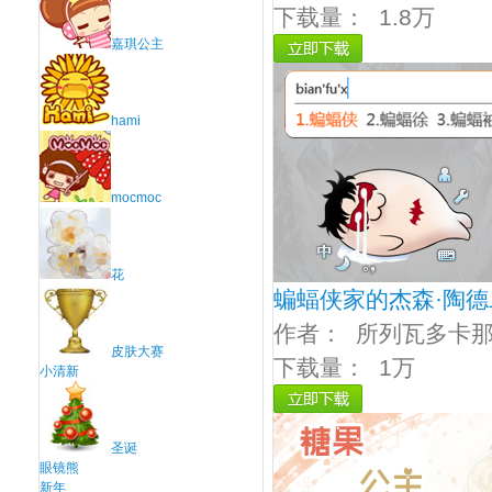
下载量：
1.8万
嘉琪公主
hami
mocmoc
花
蝙蝠侠家的杰森·陶
作者：
所列瓦多卡
皮肤大赛
下载量：
1万
小清新
圣诞
眼镜熊
新年