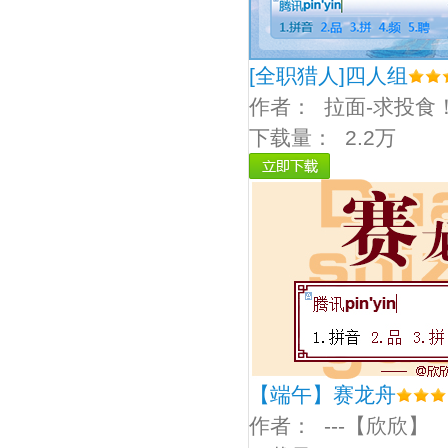
[全职猎人]四人组
作者：
拉面-求投食
下载量：
2.2万
【端午】赛龙舟
作者：
---【欣欣】