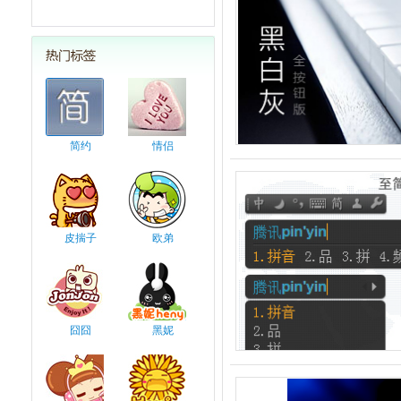
简约
情侣
皮揣子
欧弟
囧囧
黑妮