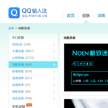
皮肤
>
炫酷质感
炫酷质感
QQ出品
(136)
卡通动漫
(4827)
心情景物
(2774)
炫酷质感
(994)
影视明星
(816)
游戏地带
(617)
动感体育
(47)
相框皮肤
(58)
动态皮肤
(568)