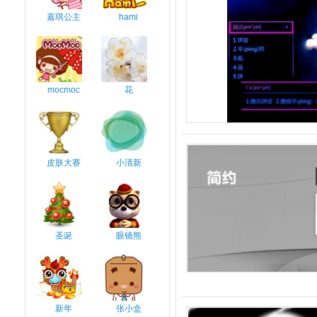
嘉琪公主
hami
mocmoc
花
皮肤大赛
小清新
圣诞
眼镜熊
新年
张小盒