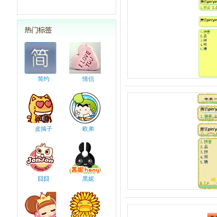
简约
情侣
皮揣子
欧弟
囧囧
黑妮