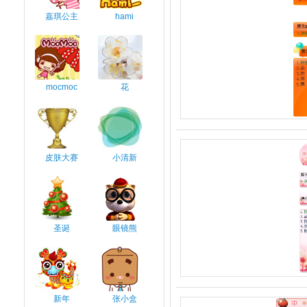
嘉琪公主
hami
mocmoc
花
皮肤大赛
小清新
圣诞
眼镜熊
新年
张小盒