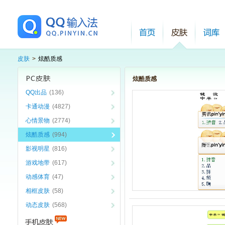
皮肤
>
炫酷质感
炫酷质感
QQ出品
(136)
卡通动漫
(4827)
心情景物
(2774)
炫酷质感
(994)
影视明星
(816)
游戏地带
(617)
动感体育
(47)
相框皮肤
(58)
动态皮肤
(568)