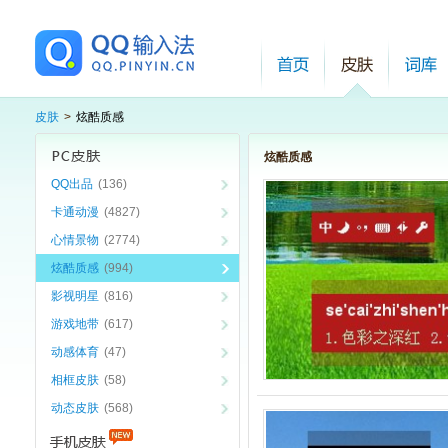
皮肤
>
炫酷质感
炫酷质感
QQ出品
(136)
卡通动漫
(4827)
心情景物
(2774)
炫酷质感
(994)
影视明星
(816)
游戏地带
(617)
动感体育
(47)
相框皮肤
(58)
动态皮肤
(568)