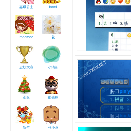
嘉琪公主
hami
mocmoc
花
皮肤大赛
小清新
圣诞
眼镜熊
新年
张小盒