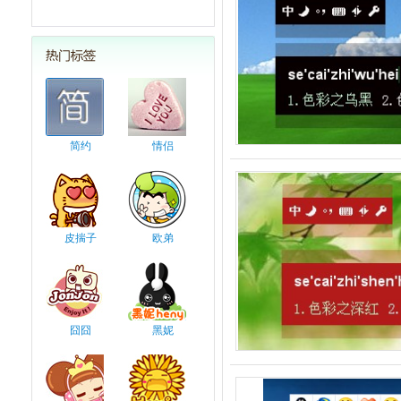
简约
情侣
皮揣子
欧弟
囧囧
黑妮